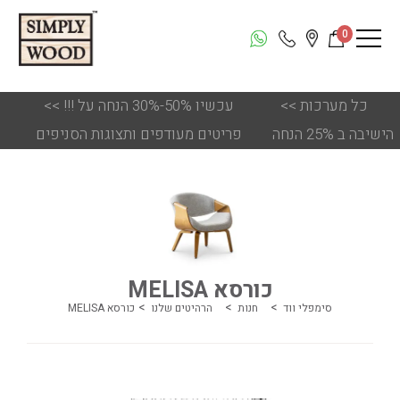
0
כל מערכות
<<
!!! עכשיו 50%-30% הנחה על
<<
הישיבה ב 25% הנחה
פריטים מעודפים ותצוגות הסניפים
כורסא MELISA
סימפלי ווד
חנות
הרהיטים שלנו
כורסא MELISA