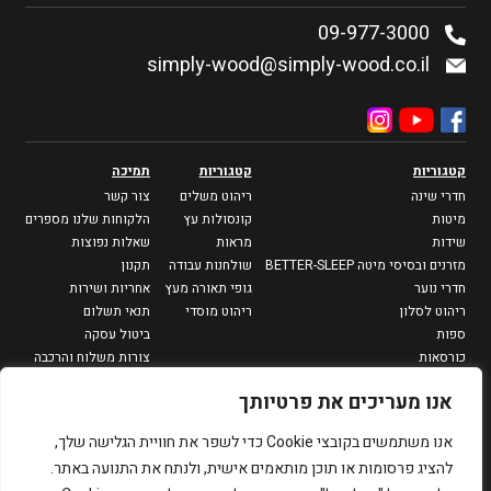
09-977-3000
simply-wood@simply-wood.co.il
קטגוריות
קטגוריות
תמיכה
חדרי שינה
ריהוט משלים
צור קשר
מיטות
קונסולות עץ
הלקוחות שלנו מספרים
שידות
מראות
שאלות נפוצות
מזרנים ובסיסי מיטה BETTER-SLEEP
שולחנות עבודה
תקנון
חדרי נוער
גופי תאורה מעץ
אחריות ושירות
ריהוט לסלון
ריהוט מוסדי
תנאי תשלום
ספות
ביטול עסקה
כורסאות
צורות משלוח והרכבה
מזנונים וספריות
מדיניות פרטיות
אנו מעריכים את פרטיותך
שולחנות סלון
שולחנות צד
אנו משתמשים בקובצי Cookie כדי לשפר את חוויית הגלישה שלך,
פינות אוכל
להציג פרסומות או תוכן מותאמים אישית, ולנתח את התנועה באתר.
שולחנות אוכל