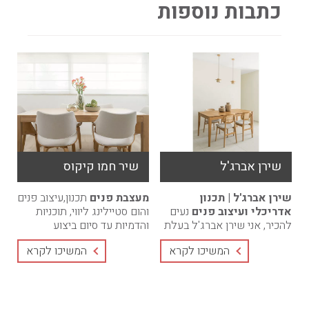
כתבות נוספות
שירן אברג'ל
שיר חמו קיקוס
שירן אברג'ל | תכנון
מעצבת פנים
תכנון,עיצוב פנים
אדריכלי ועיצוב פנים
נעים
והום סטיילינג ליווי, תוכניות
להכיר, אני שירן אברג'ל בעלת
והדמיות עד סיום ביצוע
הסטודיו.מאז ומתמיד ידעתי
הפרוייקט. מחירים
המשיכו לקרא
המשיכו לקרא
שאדריכלות ועיצוב פנים הם
אטרקטיביים, חבילות בהתאמה
הרבה יותר ...
...