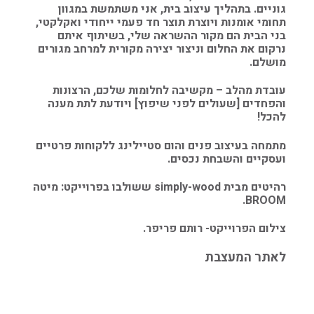
גוניים. בתהליך עיצוב בית, אני משתמשת במגוון
תחומי אומנות ויוצרת תוצר חד פעמי ייחודי ואקלקטי,
בני הבית הם מקור ההשראה שלי, בשיתוף איתם
נרקום את החלום וניצור יצירה מקורית למרחב מגורים
מושלם.
עובדת מהלב – מקשיבה לחלומות שלכם, הרצונות
והפחדים [שעולים לפני שיפוץ] ויודעת לתת מענה
להכל!
​מתמחה בעיצוב פנים והום סטיילינג ללקוחות פרטיים
ועסקיים והשבחת נכסים.
רהיטים מבית simply-wood ששולבו בפרוייקט: מיטה
BROOM.
צילום הפרוייקט- רותם פריפר.
לאתר המעצבת