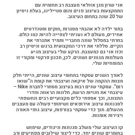
אני שרון מגן אזולאי מעצבת רב תחומית עם
התמקצעות בעיצוב פנים והום סטיילינג, בעלת ניסיון
של 20 שנה בתחום העיצוב.
בתור ילדה לא אהבתי מסגרות ,חוקים וסטנדרטים
אחידים, מעולם לא נעניתי לצפייה להיות כמו כולם.
בחרתי במסלול שונה מחבריי ותמיד אתגרתי את
הקיים. סללתי את דרכי המקצועית ברגש וניסיון רב
וכזו אני גם כמעצבת. הרקע שלי בעיצוב מגיע
מעולמות מגוונים ושונים. לכן, תכנון פרקטי ומקורי זו
המומחיות שלי.
לאורך השנים עסקתי בתחומי עיצוב שונים, הייתי חלק
מצוות ההקמה של איקאה ועיצבתי את קומת ה“שואו
רום“. עסקתי שנים רבות בעיצוב מסחרי לחברת Nike –
עיצבתי את חנויות הרשת, חלונות הראווה וחדרי
התצוגה, וכך אספתי כלים מקצועיים רבים ונחשפתי
לסגנונות עיצוב אירופאים ושיתופי פעולה עם מעצבים
מהעולם. תוך כדי עסקתי בצורפות, עיצוב גופי תאורה
ויצירות אומנות.
קו העיצוב שלי משלב סגנונות וניגודים, שימוש
בחומרים שונים יחד, כדי ליצור שילובים מפתיעים ורב