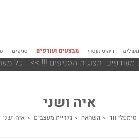
משלים
ריהוט מוסדי
מבצעים ועודפים
סניפים
טי
<<
כל מערכות הישיבה ב 
איה ושני
סימפלי ווד
השראה
גלריית מעצבים
איה ושני