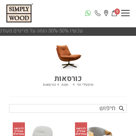
0
!!! עכשיו 50%-30% הנחה על פריטים מעודפים ותצוגות הסניפים
כורסאות
סימפלי ווד
חנות
כורסאות