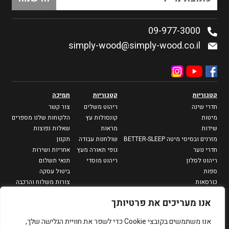
09-977-3000
simply-wood@simply-wood.co.il
קטגוריות
קטגוריות
תמיכה
חדרי שינה
ריהוט משלים
צור קשר
מיטות
קונסולות עץ
הלקוחות שלנו מספרים
שידות
מראות
שאלות נפוצות
מזרנים ובסיסי מיטה BETTER-SLEEP
שולחנות עבודה
תקנון
חדרי נוער
גופי תאורה מעץ
אחריות ושירות
ריהוט לסלון
ריהוט מוסדי
תנאי תשלום
ספות
ביטול עסקה
כורסאות
צורות משלוח והרכבה
מזנונים וספריות
מדיניות פרטיות
אנו מעריכים את פרטיותך
שולחנות סלון
שולחנות צד
אנו משתמשים בקובצי Cookie כדי לשפר את חוויית הגלישה שלך,
פינות אוכל