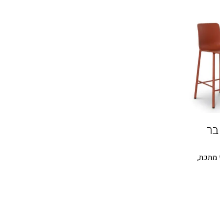
ת בר
 מתכת,