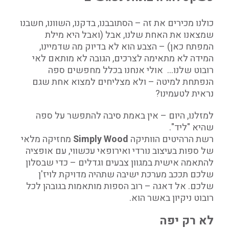
כולנו מכירים את זה – הסתובבנו, בדקנו, השוונו, חשבנו
שמצאנו את האחת שלנו, אבל (ואבל היא מילת
המפתח כאן) – הצבע הוא לא בדיוק מה שדמיינו,
המידה לא מתאימה לצרכים, הגובה לא מותאם לאי
רובוט שלנו… אולי אנחנו בכלל מחפשים ספה
הנפתחת למיטה – ולא מצליחים למצוא אחת שגם
נראית לטעמינו?
למזלנו, היום – אין באמת סיבה להתפשר על ספה
שהיא "ליד".
רשת הרהיטים הוותיקה
Simply Wood
מחזיקה מלאי
של ספות בעיצוב נורדי ואירופאי עכשווי, עם אופציה
להתאמה אישית במגוון צבעים וגדלים – כדי שבסלון
שלכם תככב מערכת ישיבה שתהיה מדויקת לויז'ן
שלכם. אל דאגה – רוב הספות מותאמות בגובהן לכל
רובוט ניקיון באשר הוא.
לא רק יפה