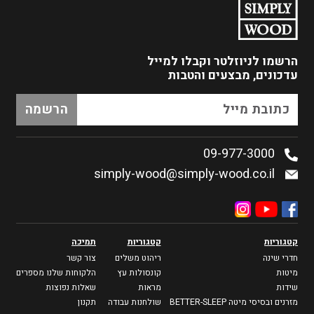
הרשמו לניוזלטר
וקבלו למייל
עדכונים, מבצעים והטבות
09-977-3000
simply-wood@simply-wood.co.il
קטגוריות
קטגוריות
תמיכה
חדרי שינה
ריהוט משלים
צור קשר
מיטות
קונסולות עץ
הלקוחות שלנו מספרים
שידות
מראות
שאלות נפוצות
מזרנים ובסיסי מיטה BETTER-SLEEP
שולחנות עבודה
תקנון