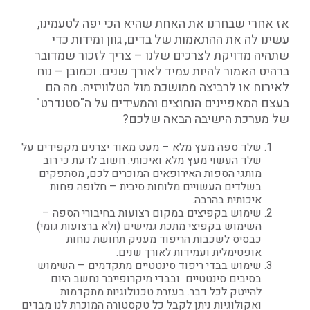
אז אחרי שבחרנו את האחת שהיא הכי יפה לטעמינו,
עשינו לה את ההתאמות של בדים, גוון ומידות כדי
שתהיה מדויקת לצרכים שלנו – צריך לזכור שמדובר
ברהיט האמור להיות עמיד לאורך שנים. וכמובן – נוח
לאירוח או לרביצה ממושכת מול הטלוויזיה. מה הם
בעצם המאפיינים הנחוצים והמעידים על ה"סטנדרט"
של מערכת הישיבה הבאה שלכם?
שלד ספה מעץ מלא – מעט מאוד יצרנים מקפידים על
שלד העשוי מעץ מלא ואיכותי. חשוב לדעת כי רוב
מותגי הספות האירופאים המוכרים לכם, מסתפקים
בשלדים העשויים מלוחות סיבית – חלופה פחות
איכותית בהרבה.
שימוש בקפיצים במקום רצועות בחיבורי הספה –
השימוש בקפיצי מתכת גמישים (ולא ברצועות גומי)
כבסיס לשכבות הריפוד מעניק תחושת נוחות
אופטימלית ועמידות לאורך שנים.
שימוש בבדי ריפוד סינטטיים מתקדמים – השימוש
בסיבים סינטטיים ובבדי מיקרופייבר נחשב היום
להייטק לכל דבר. בעזרת טכנולוגיות מתקדמות
ואקולוגיות ניתן לקבל כל טקסטורה המוכרת לנו מבדים