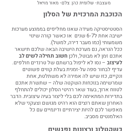
מעצבת- שלומית כהן. צלם- מאור מויאל
הכוכבת המרכזית של הסלון
הסטטיסטיקה מעידה שאנו מחליפים בממוצע מערכות
ישיבה אחת ל6-7 שנים או כאשר קורה שינוי
משמעותי (כמו מעבר דירה, למשל).
ככל הנראה, גם מערכת הישיבה הבאה שלכם תישאר
אתכם זמן לא מבוטל, ולכן
חשוב תחילה לשים לב
לעיצוב
– נסו לא ליפול ברשתם של טרנדים חולפים.
עדיף לבחור ספה על-זמנית בעלת קווים פשוטים
ונקיים, כזו שיש לה אמירה לא משתלטת, אחת
שמרשימה בנוכחות השקטה שלה – שתשרת אתכם
לטווח ארוך, בעוד שאר רהיטי הסלון יכולים להתחלף
בתדירות המתאימה לכם בלי ליצור בעיה עיצובית. הדבר
האחרון שאתם רוצים הוא רהיט מגושם וצעקני שלא
מאפשר לכם להיות יצירתיים ודינמיים עם כל
האלמנטים מסביב.
כשקטלוג ורצונות נפגשים