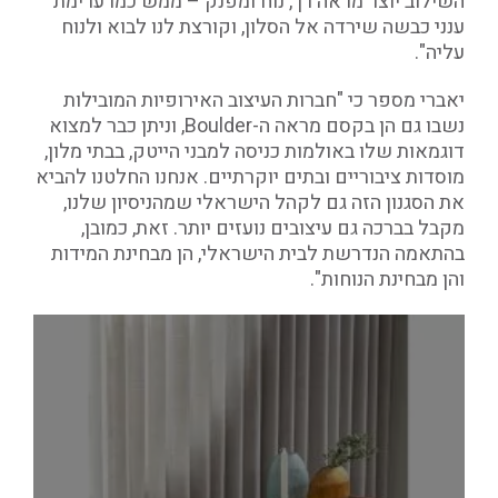
השילוב יוצר מראה רך, נוח ומפנק – ממש כמו ערימת
ענני כבשה שירדה אל הסלון, וקורצת לנו לבוא ולנוח
עליה".
יאברי מספר כי "חברות העיצוב האירופיות המובילות
נשבו גם הן בקסם מראה ה-Boulder, וניתן כבר למצוא
דוגמאות שלו באולמות כניסה למבני הייטק, בבתי מלון,
מוסדות ציבוריים ובתים יוקרתיים. אנחנו החלטנו להביא
את הסגנון הזה גם לקהל הישראלי שמהניסיון שלנו,
מקבל בברכה גם עיצובים נועזים יותר. זאת, כמובן,
בהתאמה הנדרשת לבית הישראלי, הן מבחינת המידות
והן מבחינת הנוחות".