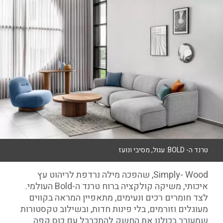
טרנד ה- BOLD: עגול, מסיבי ונועז
Simply- Wood, שהפכה מילה נרדפת לריהוט עץ
איכותי, משיקה קולקציה ברוח טרנד ה-Bold העולמי.
לצד חומרים רכים ונעימים, מתאפיין המראה בקווים
מעוגלים וזורמים, בלי פינות חדות, ובשילוב טקסטורות
שמעורר בכולנו את החשק להתכרבל עם כוס קפה