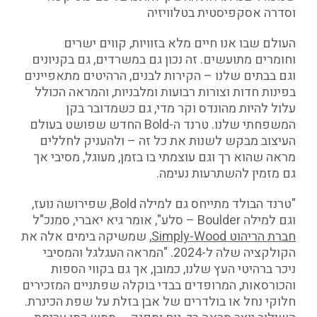
וסדרה אסקפיסטית בטלוויזיה
העולם שבו אנו חיים מלא בזוויות, קווים ישרים
וחומרים מתועשים. זה נכון גם במשרדים, גם בקניונים
וגם בבתים שלנו – הקירות לבנים, הרהיטים מתאפיינים
בפינות חדות וצורות רבועות ומלבניות, והמראה הכולל
עלול להיות מהונדס וקר מדי, גם כשמדובר בקן
המשפחתי שלנו. טרנד ה-Bold החדש שפושט בעולם
העיצוב מבקש לשנות את כל זה – ולהעניק לחללים
מראה שהוא רך וגם עוצמתי בו בזמן, מעוגל, מסיבי אך
גם מזמין להשתרעות נעימה.
"טרנד הבולד מתייחס גם למילה Bold, שפירושה נועז,
וגם למילה Boulder – סלע", אומר גיא יאברי, סמנכ"ל
חברת הריהוט Simply-Wood
, שמשיקה בימים אלה את
הקולקציה שלה ל-2024. "המראה העגלגל והמסיבי
ניכר ברהיטי העץ שלנו, כמובן, אך גם בקווי הספות
והכורסאות, המרופדים בבדי בוקלה שפתניים המזכירים
חלוקי נחל או בולדרים של אבן בזלת על שפת הכינרת.