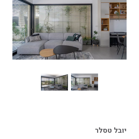
יובל טסלר