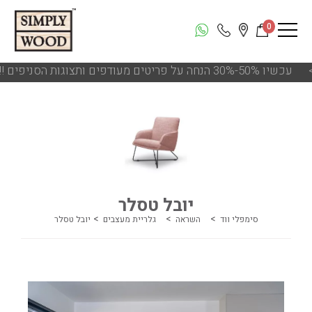
0
!!! עכשיו 50%-30% הנחה על פריטים מעודפים ותצוגות הסניפים
<<
יובל טסלר
סימפלי ווד
השראה
גלריית מעצבים
יובל טסלר