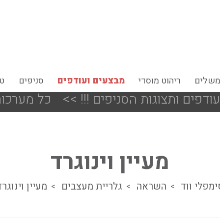
משלים
ריהוט מוסדי
מבצעים ועודפים
סניפים
טי
<<
כל מערכות הישיבה ב 25% הנ
מעיין וינוגרד
ימפלי ווד
השראה
גלריית מעצבים
מעיין וינוגרד