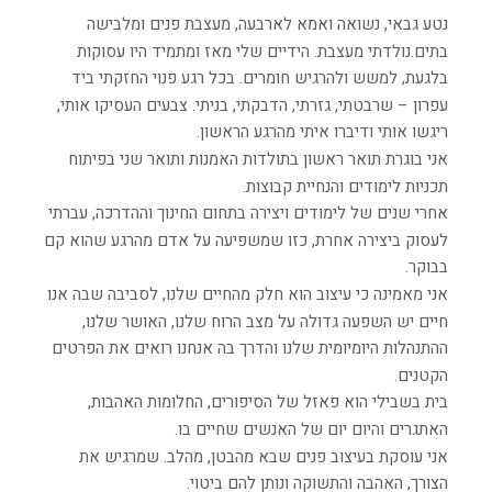
נטע גבאי, נשואה ואמא לארבעה, מעצבת פנים ומלבישה
בתים.נולדתי מעצבת. הידיים שלי מאז ומתמיד היו עסוקות
בלגעת, למשש ולהרגיש חומרים. בכל רגע פנוי החזקתי ביד
עפרון – שרבטתי, גזרתי, הדבקתי, בניתי. צבעים העסיקו אותי,
ריגשו אותי ודיברו איתי מהרגע הראשון.
אני בוגרת תואר ראשון בתולדות האמנות ותואר שני בפיתוח
תכניות לימודים והנחיית קבוצות.
אחרי שנים של לימודים ויצירה בתחום החינוך וההדרכה, עברתי
לעסוק ביצירה אחרת, כזו שמשפיעה על אדם מהרגע שהוא קם
בבוקר.
אני מאמינה כי עיצוב הוא חלק מהחיים שלנו, לסביבה שבה אנו
חיים יש השפעה גדולה על מצב הרוח שלנו, האושר שלנו,
ההתנהלות היומיומית שלנו והדרך בה אנחנו רואים את הפרטים
הקטנים.
בית בשבילי הוא פאזל של הסיפורים, החלומות האהבות,
האתגרים והיום יום של האנשים שחיים בו.
אני עוסקת בעיצוב פנים שבא מהבטן, מהלב. שמרגיש את
הצורך, האהבה והתשוקה ונותן להם ביטוי.