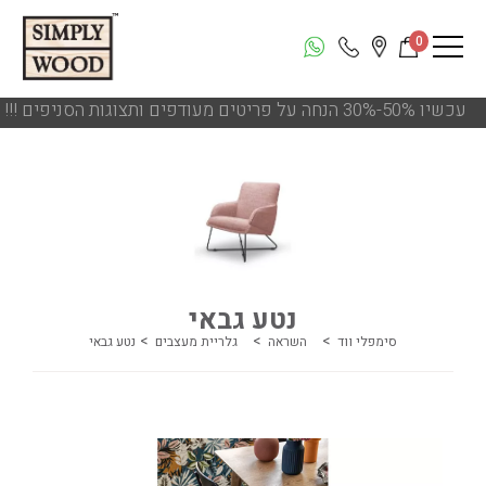
0
!!! עכשיו 50%-30% הנחה על פריטים מעודפים ותצוגות הסניפים
נטע גבאי
סימפלי ווד
השראה
גלריית מעצבים
נטע גבאי