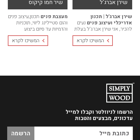
שירן אברג'ל
שיר חמו קיקוס
שירן אברג'ל | תכנון
מעצבת פנים
תכנון,עיצוב פנים
אדריכלי ועיצוב פנים
נעים
והום סטיילינג ליווי, תוכניות
להכיר, אני שירן אברג'ל בעלת
והדמיות עד סיום ביצוע
הסטודיו.מאז ומתמיד ידעתי
הפרוייקט. מחירים
המשיכו לקרא
המשיכו לקרא
שאדריכלות ועיצוב פנים הם
אטרקטיביים, חבילות בהתאמה
הרבה יותר ...
...
הרשמו לניוזלטר
וקבלו למייל
עדכונים, מבצעים והטבות