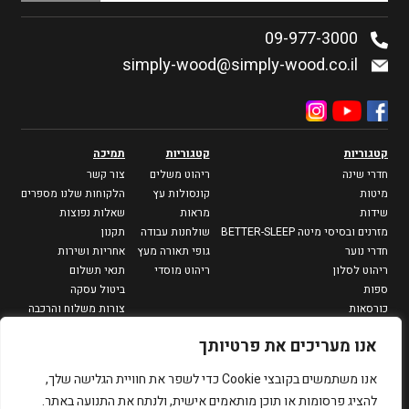
09-977-3000
simply-wood@simply-wood.co.il
קטגוריות
קטגוריות
תמיכה
חדרי שינה
ריהוט משלים
צור קשר
מיטות
קונסולות עץ
הלקוחות שלנו מספרים
שידות
מראות
שאלות נפוצות
מזרנים ובסיסי מיטה BETTER-SLEEP
שולחנות עבודה
תקנון
חדרי נוער
גופי תאורה מעץ
אחריות ושירות
ריהוט לסלון
ריהוט מוסדי
תנאי תשלום
ספות
ביטול עסקה
כורסאות
צורות משלוח והרכבה
מזנונים וספריות
מדיניות פרטיות
אנו מעריכים את פרטיותך
שולחנות סלון
שולחנות צד
אנו משתמשים בקובצי Cookie כדי לשפר את חוויית הגלישה שלך,
פינות אוכל
להציג פרסומות או תוכן מותאמים אישית, ולנתח את התנועה באתר.
שולחנות אוכל