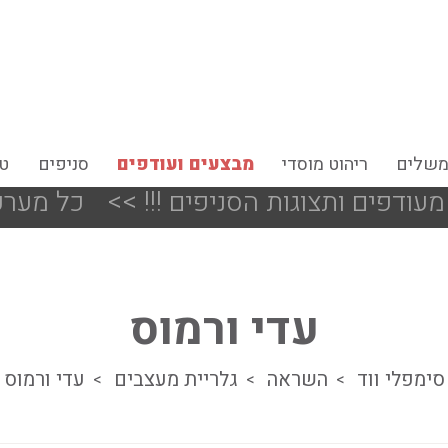
משלים
ריהוט מוסדי
מבצעים ועודפים
סניפים
טי
<<
כל מערכות הישיבה ב 25% ה
עדי ורמוס
סימפלי ווד
השראה
גלריית מעצבים
עדי ורמוס