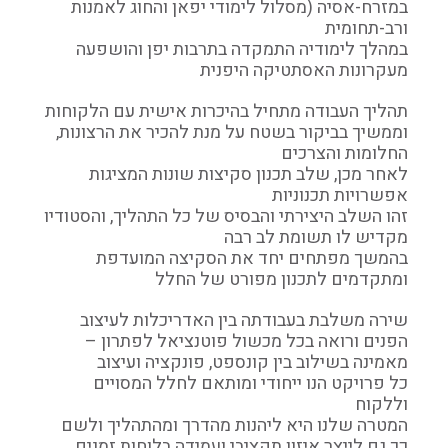
במזרח-אסיה (מסלול לימודי יפאן והחוג לאמנות
ורב-תחומית
במהלך לימודיה התמקדה בתרבות יפן והושפעה
מעקרונות האסתטיקה היפנית
תהליך העבודה מתחיל בהיכרות אישית עם הלקוחות
וממשיך בביקור בשטח על מנת להכיר את הרצונות,
החלומות והצרכים
לאחר מכן, שלב תכנון סקיצות שונות המציגות
אפשרויות תכנוניות
זהו השלב היצירתי והבסיס של כל התהליך, והסטודיו
מקדיש לו תשומת לב רבה
בהמשך מפתחים יחד את הסקיצה המועדפת
ומתקדמים לתכנון מפורט של החלל
שירה משלבת בעבודתה בין האדריכלות לעיצוב
הפנים ורואה בכל מכשול פוטנציאל לפתרון –
מאמינה בשילוב בין קונספט, פונקציה ועיצוב
כל פרויקט הנו ייחודי ומותאם לחלל המסויים
וללקוח
המטרה שלנו היא ליהנות מהדרך ומהתהליך ולשם
כך גם לייצר איזון תקציבי ועמידה בלוחות זמנים