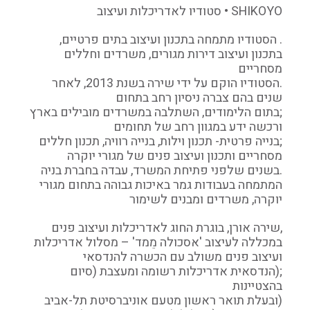
SHIKOYO • סטודיו לאדריכלות ועיצוב
. הסטודיו מתמחה בתכנון ועיצוב בתים פרטיים,
בתכנון ועיצוב דירות מגורים, משרדים וחללים
מסחריים
.הסטודיו הוקם על ידי שירה בשנת 2013, לאחר
שנים בהם צברה ניסיון רחב בתחום
;בתום הלימודים, השתלבה במשרדים מובילים בארץ
ורכשה ידע במגוון רחב של תחומים
;בנייה פרטית- תכנון וילות, בנייה רוויה, תכנון חללים
מסחריים ותכנון ועיצוב פנים של מגורי יוקרה
.בשנים שלפני פתיחת המשרד, עבדה בחברת בניה
המתמחה בעבודות גמר באיכות גבוהה בתחום מגורי
יוקרה, משרדים ומבנים לשימור
,שירה אורן, בוגרת החוג לאדריכלות ועיצוב פנים
במכללה לעיצוב 'אסכולה מֵמד' – מסלול אדריכלות
ועיצוב פנים משולב עם הכשרה להנדסאי
;(הנדסאית אדריכלות רשומה ומעצבת (סיום
בהצטיינות
(ובעלת תואר ראשון מטעם אוניברסיטת תל-אביב