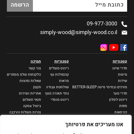
09-977-3000
simply-wood@simply-wood.co.il
קטגוריות
קטגוריות
תמיכה
חדרי שינה
ריהוט משלים
צור קשר
מיטות
קונסולות עץ
הלקוחות שלנו מספרים
שידות
מראות
שאלות נפוצות
מזרנים ובסיסי מיטה BETTER-SLEEP
שולחנות עבודה
תקנון
חדרי נוער
גופי תאורה מעץ
אחריות ושירות
ריהוט לסלון
ריהוט מוסדי
תנאי תשלום
ספות
ביטול עסקה
כורסאות
צורות משלוח והרכבה
מזנונים וספריות
מדיניות פרטיות
אנו מעריכים את פרטיותך
שולחנות סלון
שולחנות צד