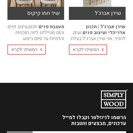
שירן אברג'ל
שיר חמו קיקוס
שירן אברג'ל | תכנון
מעצבת פנים
תכנון,עיצוב פנים
אדריכלי ועיצוב פנים
נעים
והום סטיילינג ליווי, תוכניות
להכיר, אני שירן אברג'ל בעלת
והדמיות עד סיום ביצוע
הסטודיו.מאז ומתמיד ידעתי
הפרוייקט. מחירים
המשיכו לקרא
המשיכו לקרא
שאדריכלות ועיצוב פנים הם
אטרקטיביים, חבילות בהתאמה
הרבה יותר ...
...
הרשמו לניוזלטר
וקבלו למייל
עדכונים, מבצעים והטבות