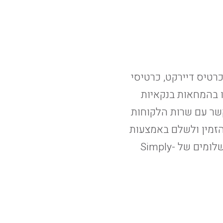
טיס דיירקט, כרטיסי
ו בהמחאות בנקאיות
קשר עם שרות הלקוחות
ימים א’-ה’ בין השעות 9:00-16:00. ניתן להזמין ולשלם באמצעות
מזומן ו/או צ’קים בחנויות רשת Simply-Wood בלבד עפ”י תקנון התשלומים של Simply-