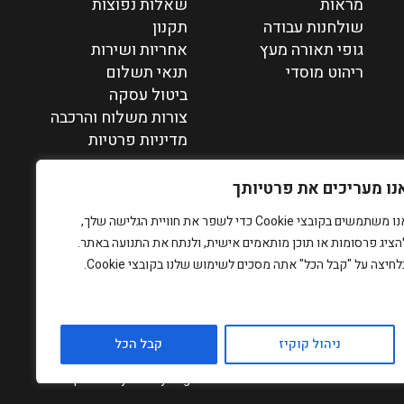
מראות
שאלות נפוצות
שולחנות עבודה
תקנון
גופי תאורה מעץ
אחריות ושירות
ריהוט מוסדי
תנאי תשלום
ביטול עסקה
צורות משלוח והרכבה
מדיניות פרטיות
נו מעריכים את פרטיותך
אנו משתמשים בקובצי Cookie כדי לשפר את חוויית הגלישה שלך,
הציג פרסומות או תוכן מותאמים אישית, ולנתח את התנועה באתר.
לחיצה על "קבל הכל" אתה מסכים לשימוש שלנו בקובצי Cookie.
ניהול קוקיז
קבל הכל
designed by PROPAGANDA
development by
Dmitry Kagan