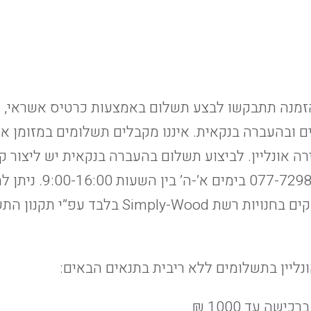
זמנה תתבקשו לבצע תשלום באמצעות כרטיס אשראי, כר
ם ובהעברה בנקאית. איננו מקבלים תשלומים במזומן א
רה אונליין. לביצוע תשלום בהעברה בנקאית יש ליצור 
בטלפון 077-7298841 ב
נליין בתשלומים ללא ריבית בתנאים הבאים:
שה עד 1000 ₪