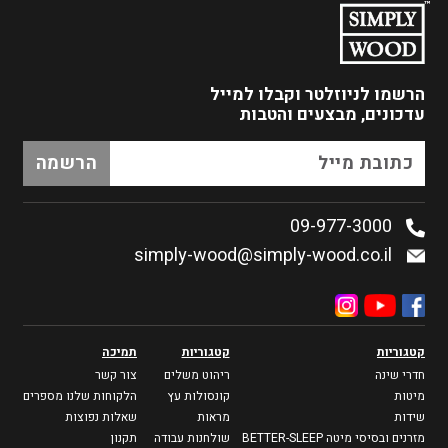
הרשמו לניוזלטר
וקבלו למייל
עדכונים, מבצעים והטבות
09-977-3000
simply-wood@simply-wood.co.il
קטגוריות
קטגוריות
תמיכה
חדרי שינה
ריהוט משלים
צור קשר
מיטות
קונסולות עץ
הלקוחות שלנו מספרים
שידות
מראות
שאלות נפוצות
מזרנים ובסיסי מיטה BETTER-SLEEP
שולחנות עבודה
תקנון