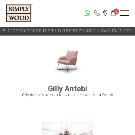
0
!!! עכשיו 50%-30% הנחה על פריטים מעודפים ותצוגות הסניפים
Gilly Antebi
סימפלי ווד
השראה
גלריית מעצבים
Gilly Antebi