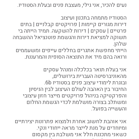
נעים להכיר, אני גילי, מעצבת פנים ובעלת הסטודיו.
הסטודיו מתמחה בתכנון ועיצוב
דירות מגורים קיימות | פרויקטים קבלניים | בתים
פרטיים | עסקים | דירות להשקעה. תמיד הייתה בי
תשוקה למציאת דירות והגשמת פוטנציאל ההשבחה
שלהן.
הייתי מחפשת אתגרים בחללים עייפים ומשעממים
ורואה בהם מיד את התוצאה הסופית והמרעננת.
אני בעלת תואר בכלכלה ומנהל עסקים
מהאוניברסיטה העברית בירושלים,
ובוגרת לימודי עיצוב פנים בסטודיו 6b.
החיבור בין האהבה לעולם העיצוב לבין הניסיון
והפרקטיקה בניהול פרויקטים מייצר חזון עיצובי
ומשתלב בצורה מושלמת לכדי הגשמת החלום
והעשייה בפועל.
אני אוהבת לחשוב אחרת ולמצוא פתרונות יצירתיים
ומיוחדים על מנת לייצר מראה ייחודי ונקי.
כשאני מתכננת חלל אני משלבת בין מקסום