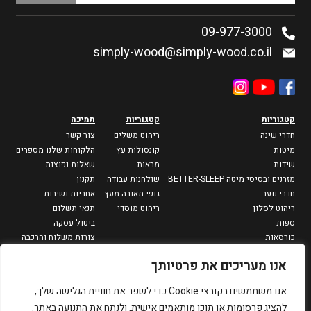
09-977-3000
simply-wood@simply-wood.co.il
קטגוריות
קטגוריות
תמיכה
חדרי שינה
ריהוט משלים
צור קשר
מיטות
קונסולות עץ
הלקוחות שלנו מספרים
שידות
מראות
שאלות נפוצות
מזרנים ובסיסי מיטה BETTER-SLEEP
שולחנות עבודה
תקנון
חדרי נוער
גופי תאורה מעץ
אחריות ושירות
ריהוט לסלון
ריהוט מוסדי
תנאי תשלום
ספות
ביטול עסקה
כורסאות
צורות משלוח והרכבה
מזנונים וספריות
מדיניות פרטיות
אנו מעריכים את פרטיותך
שולחנות סלון
שולחנות צד
אנו משתמשים בקובצי Cookie כדי לשפר את חוויית הגלישה שלך,
פינות אוכל
להציג פרסומות או תוכן מותאמים אישית, ולנתח את התנועה באתר.
שולחנות אוכל