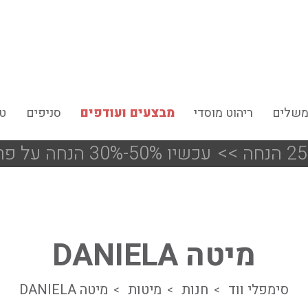
משלים
ריהוט מוסדי
מבצעים ועודפים
סניפים
טי
<<
!!! עכשיו 50%-30% הנחה על פריטים מעודפים ותצוגות הסניפים
מיטה DANIELA
סימפלי ווד
חנות
מיטות
מיטה DANIELA