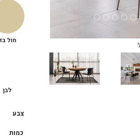
חול בז'
לבן
צבע
כמות