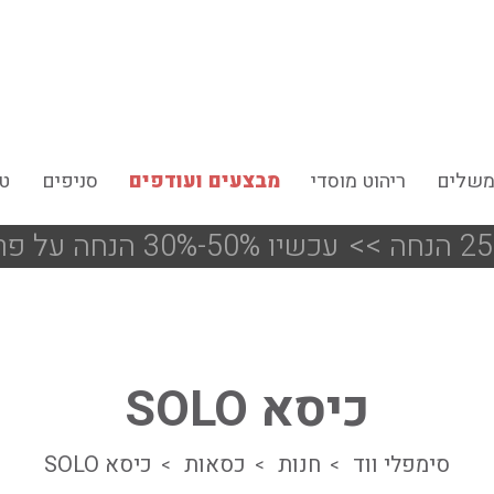
משלים
ריהוט מוסדי
מבצעים ועודפים
סניפים
טי
<<
!!! עכשיו 50%-30% הנחה על פריטים מעודפים ותצוגות הסניפים
כיסא SOLO
סימפלי ווד
חנות
כסאות
כיסא SOLO