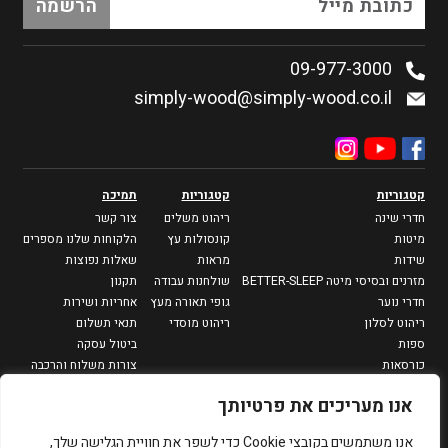
09-977-3000
simply-wood@simply-wood.co.il
קטגוריות
קטגוריות
תמיכה
חדרי שינה
ריהוט משלים
צור קשר
מיטות
קונסולות עץ
הלקוחות שלנו מספרים
שידות
מראות
שאלות נפוצות
מזרנים ובסיסי מיטה BETTER-SLEEP
שולחנות עבודה
תקנון
חדרי נוער
גופי תאורה מעץ
אחריות ושירות
ריהוט לסלון
ריהוט מוסדי
תנאי תשלום
ספות
ביטול עסקה
כורסאות
צורות משלוח והרכבה
מזנונים וספריות
מדיניות פרטיות
אנו מעריכים את פרטיותך
שולחנות סלון
שולחנות צד
אנו משתמשים בקובצי Cookie כדי לשפר את חוויית הגלישה שלך,