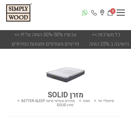
0
כל מערכות
<<
!!! עכשיו 50%-30% הנחה על
<<
הישיבה ב 25% הנחה
פריטים מעודפים ותצוגות הסניפים
מזרן SOLID
סימפלי ווד
חנות
מזרנים ובסיסי מיטה BETTER-SLEEP
מזרן SOLID