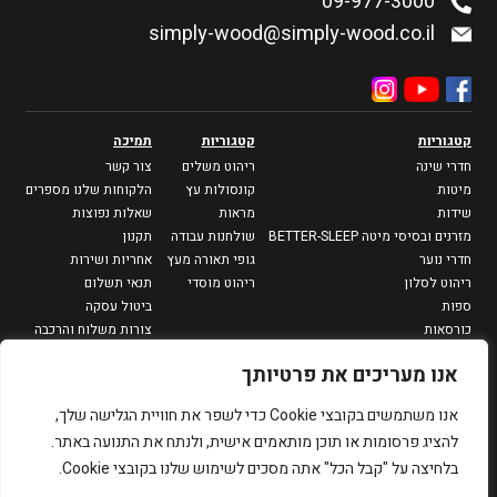
09-977-3000
simply-wood@simply-wood.co.il
קטגוריות
קטגוריות
תמיכה
חדרי שינה
ריהוט משלים
צור קשר
מיטות
קונסולות עץ
הלקוחות שלנו מספרים
שידות
מראות
שאלות נפוצות
מזרנים ובסיסי מיטה BETTER-SLEEP
שולחנות עבודה
תקנון
חדרי נוער
גופי תאורה מעץ
אחריות ושירות
ריהוט לסלון
ריהוט מוסדי
תנאי תשלום
ספות
ביטול עסקה
כורסאות
צורות משלוח והרכבה
מזנונים וספריות
מדיניות פרטיות
אנו מעריכים את פרטיותך
שולחנות סלון
שולחנות צד
אנו משתמשים בקובצי Cookie כדי לשפר את חוויית הגלישה שלך,
פינות אוכל
להציג פרסומות או תוכן מותאמים אישית, ולנתח את התנועה באתר.
שולחנות אוכל
בלחיצה על "קבל הכל" אתה מסכים לשימוש שלנו בקובצי Cookie.
כיסאות
כסאות בר