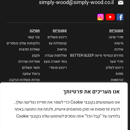
simply-wood@simply-wood.co.il
קטגוריות
קטגוריות
תמיכה
חדרי שינה
ריהוט משלים
צור קשר
מיטות
קונסולות עץ
הלקוחות שלנו מספרים
שידות
מראות
שאלות נפוצות
מזרנים ובסיסי מיטה BETTER-SLEEP
שולחנות עבודה
תקנון
חדרי נוער
גופי תאורה מעץ
אחריות ושירות
ריהוט לסלון
ריהוט מוסדי
תנאי תשלום
ספות
ביטול עסקה
כורסאות
צורות משלוח והרכבה
מזנונים וספריות
מדיניות פרטיות
אנו מעריכים את פרטיותך
שולחנות סלון
שולחנות צד
אנו משתמשים בקובצי Cookie כדי לשפר את חוויית הגלישה שלך,
פינות אוכל
להציג פרסומות או תוכן מותאמים אישית, ולנתח את התנועה באתר.
שולחנות אוכל
בלחיצה על "קבל הכל" אתה מסכים לשימוש שלנו בקובצי Cookie.
כיסאות
כסאות בר
שולחנות גינה