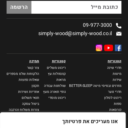
09-977-3000
simply-wood@simply-wood.co.il
קטגוריות
קטגוריות
תמיכה
חדרי שינה
ריהוט משלים
צור קשר
מיטות
קונסולות עץ
הלקוחות שלנו מספרים
שידות
מראות
שאלות נפוצות
מזרנים ובסיסי מיטה BETTER-SLEEP
שולחנות עבודה
תקנון
חדרי נוער
גופי תאורה מעץ
אחריות ושירות
ריהוט לסלון
ריהוט מוסדי
תנאי תשלום
ספות
ביטול עסקה
כורסאות
צורות משלוח והרכבה
מזנונים וספריות
מדיניות פרטיות
אנו מעריכים את פרטיותך
שולחנות סלון
שולחנות צד