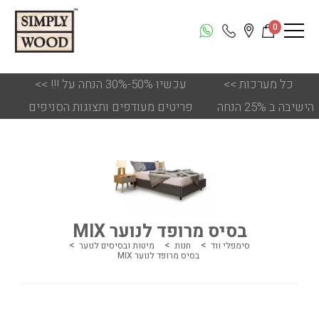
0
כל מערכות
<<
!!! עכשיו 50%-30% הנחה על
<<
הישיבה ב 25% הנחה
פריטים מעודפים ותצוגות הסניפים
בסיס מרופד לנוער MIX
סימפלי ווד
חנות
מיטות ובסיסים לנוער
בסיס מרופד לנוער MIX