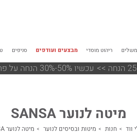
משלים
ריהוט מוסדי
מבצעים ועודפים
סניפים
טי
<<
!!! עכשיו 50%-30% הנחה על פריטים מעודפים ותצוגות הסניפים
מיטה לנוער SANSA
 ווד
חנות
מיטות ובסיסים לנוער
מיטה לנוער SANSA