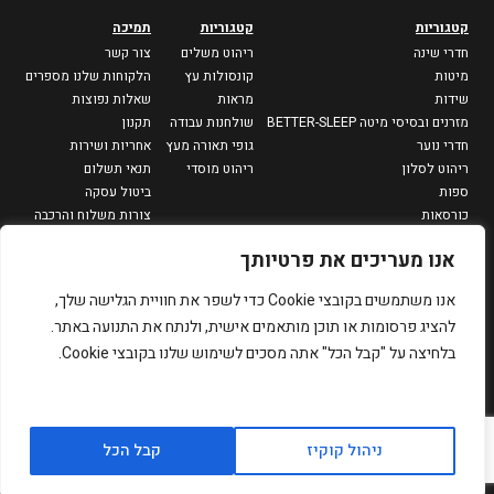
קטגוריות
קטגוריות
תמיכה
חדרי שינה
ריהוט משלים
צור קשר
מיטות
קונסולות עץ
הלקוחות שלנו מספרים
שידות
מראות
שאלות נפוצות
מזרנים ובסיסי מיטה BETTER-SLEEP
שולחנות עבודה
תקנון
חדרי נוער
גופי תאורה מעץ
אחריות ושירות
ריהוט לסלון
ריהוט מוסדי
תנאי תשלום
ספות
ביטול עסקה
כורסאות
צורות משלוח והרכבה
מזנונים וספריות
מדיניות פרטיות
אנו מעריכים את פרטיותך
שולחנות סלון
שולחנות צד
אנו משתמשים בקובצי Cookie כדי לשפר את חוויית הגלישה שלך,
פינות אוכל
להציג פרסומות או תוכן מותאמים אישית, ולנתח את התנועה באתר.
שולחנות אוכל
בלחיצה על "קבל הכל" אתה מסכים לשימוש שלנו בקובצי Cookie.
כיסאות
כסאות בר
שולחנות גינה
כל הזכויות שמורות ל-
designed by PROPAGANDA
ניהול קוקיז
קבל הכל
לרכישה
simply-wood בע״מ.
development by
Dmitry Kagan