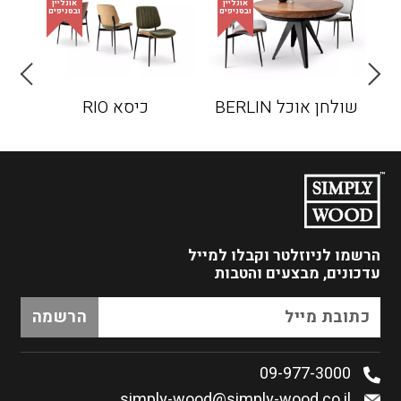
שולחן אוכל BERLIN
כיסא RIO
כיסא
הרשמו לניוזלטר
וקבלו למייל
עדכונים, מבצעים והטבות
09-977-3000
simply-wood@simply-wood.co.il