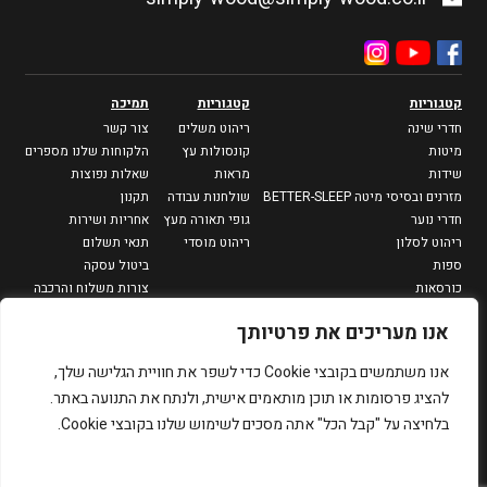
קטגוריות
קטגוריות
תמיכה
חדרי שינה
ריהוט משלים
צור קשר
מיטות
קונסולות עץ
הלקוחות שלנו מספרים
שידות
מראות
שאלות נפוצות
מזרנים ובסיסי מיטה BETTER-SLEEP
שולחנות עבודה
תקנון
חדרי נוער
גופי תאורה מעץ
אחריות ושירות
ריהוט לסלון
ריהוט מוסדי
תנאי תשלום
ספות
ביטול עסקה
כורסאות
צורות משלוח והרכבה
מזנונים וספריות
מדיניות פרטיות
אנו מעריכים את פרטיותך
שולחנות סלון
שולחנות צד
אנו משתמשים בקובצי Cookie כדי לשפר את חוויית הגלישה שלך,
פינות אוכל
להציג פרסומות או תוכן מותאמים אישית, ולנתח את התנועה באתר.
שולחנות אוכל
בלחיצה על "קבל הכל" אתה מסכים לשימוש שלנו בקובצי Cookie.
כיסאות
כסאות בר
שולחנות גינה