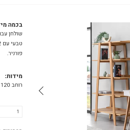
בכמה מיל
שולחן עבוד
פורניר.
מידות:
רוחב 120 / עומק 60 / גובה 76
1