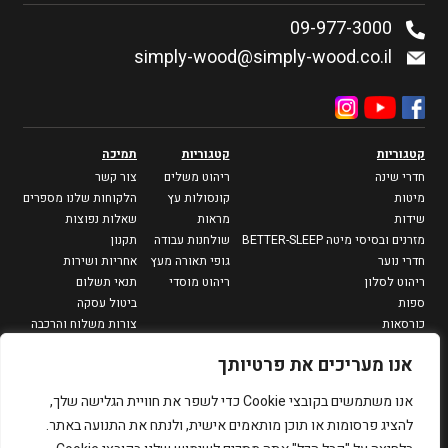
09-977-3000
simply-wood@simply-wood.co.il
קטגוריות
קטגוריות
תמיכה
חדרי שינה
ריהוט משלים
צור קשר
מיטות
קונסולות עץ
הלקוחות שלנו מספרים
שידות
מראות
שאלות נפוצות
מזרנים ובסיסי מיטה BETTER-SLEEP
שולחנות עבודה
תקנון
חדרי נוער
גופי תאורה מעץ
אחריות ושירות
ריהוט לסלון
ריהוט מוסדי
תנאי תשלום
ספות
ביטול עסקה
כורסאות
צורות משלוח והרכבה
מזנונים וספריות
מדיניות פרטיות
אנו מעריכים את פרטיותך
שולחנות סלון
שולחנות צד
אנו משתמשים בקובצי Cookie כדי לשפר את חוויית הגלישה שלך,
פינות אוכל
להציג פרסומות או תוכן מותאמים אישית, ולנתח את התנועה באתר.
שולחנות אוכל