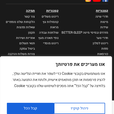
קטגוריות
קטגוריות
תמיכה
חדרי שינה
ריהוט משלים
צור קשר
מיטות
קונסולות עץ
הלקוחות שלנו מספרים
שידות
מראות
שאלות נפוצות
מזרנים ובסיסי מיטה BETTER-SLEEP
שולחנות עבודה
תקנון
חדרי נוער
גופי תאורה מעץ
אחריות ושירות
ריהוט לסלון
ריהוט מוסדי
תנאי תשלום
ספות
ביטול עסקה
כורסאות
צורות משלוח והרכבה
מזנונים וספריות
מדיניות פרטיות
אנו מעריכים את פרטיותך
שולחנות סלון
שולחנות צד
אנו משתמשים בקובצי Cookie כדי לשפר את חוויית הגלישה שלך,
פינות אוכל
להציג פרסומות או תוכן מותאמים אישית, ולנתח את התנועה באתר.
שולחנות אוכל
בלחיצה על "קבל הכל" אתה מסכים לשימוש שלנו בקובצי Cookie.
כיסאות
כסאות בר
שולחנות גינה
כל הזכויות שמורות ל-
designed by PROPAGANDA
ניהול קוקיז
קבל הכל
לרכישה
simply-wood בע״מ.
development by
Dmitry Kagan