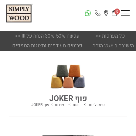
0
כל מערכות
<<
!!! עכשיו 50%-30% הנחה על
<<
הישיבה ב 25% הנחה
פריטים מעודפים ותצוגות הסניפים
פוף JOKER
סימפלי ווד
חנות
שידות
פוף JOKER