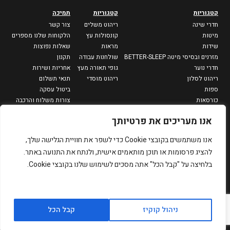
קטגוריות
קטגוריות
תמיכה
חדרי שינה
ריהוט משלים
צור קשר
מיטות
קונסולות עץ
הלקוחות שלנו מספרים
שידות
מראות
שאלות נפוצות
מזרנים ובסיסי מיטה BETTER-SLEEP
שולחנות עבודה
תקנון
חדרי נוער
גופי תאורה מעץ
אחריות ושירות
ריהוט לסלון
ריהוט מוסדי
תנאי תשלום
ספות
ביטול עסקה
כורסאות
צורות משלוח והרכבה
מזנונים וספריות
מדיניות פרטיות
אנו מעריכים את פרטיותך
שולחנות סלון
שולחנות צד
אנו משתמשים בקובצי Cookie כדי לשפר את חוויית הגלישה שלך,
פינות אוכל
להציג פרסומות או תוכן מותאמים אישית, ולנתח את התנועה באתר.
שולחנות אוכל
בלחיצה על "קבל הכל" אתה מסכים לשימוש שלנו בקובצי Cookie.
כיסאות
כסאות בר
שולחנות גינה
כל הזכויות שמורות ל-
designed by PROPAGANDA
ניהול קוקיז
קבל הכל
לרכישה
simply-wood בע״מ.
development by
Dmitry Kagan