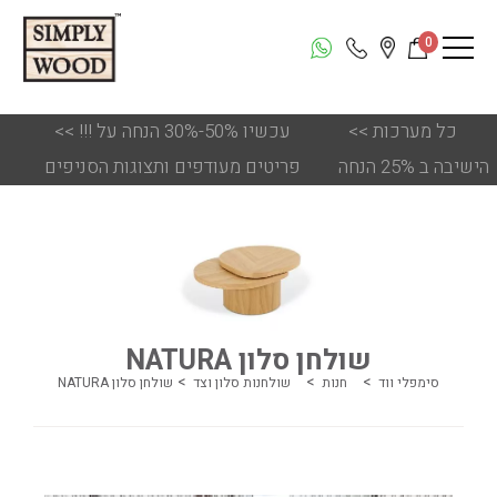
0
כל מערכות
<<
!!! עכשיו 50%-30% הנחה על
<<
הישיבה ב 25% הנחה
פריטים מעודפים ותצוגות הסניפים
שולחן סלון NATURA
סימפלי ווד
חנות
שולחנות סלון וצד
שולחן סלון NATURA