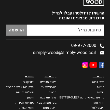
הרשמו לניוזלטר
וקבלו למייל
עדכונים, מבצעים והטבות
09-977-3000
simply-wood@simply-wood.co.il
קטגוריות
קטגוריות
תמיכה
חדרי שינה
ריהוט משלים
צור קשר
מיטות
קונסולות עץ
הלקוחות שלנו מספרים
שידות
מראות
שאלות נפוצות
מזרנים ובסיסי מיטה BETTER-SLEEP
שולחנות עבודה
תקנון
חדרי נוער
גופי תאורה מעץ
אחריות ושירות
ריהוט לסלון
ריהוט מוסדי
תנאי תשלום