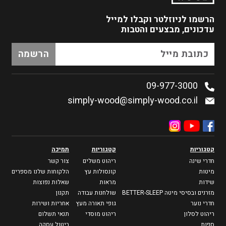
הרשמו לניוזלטר
וקבלו למייל
עדכונים, מבצעים והטבות
09-977-3000
simply-wood@simply-wood.co.il
קטגוריות
קטגוריות
תמיכה
חדרי שינה
ריהוט משלים
צור קשר
מיטות
קונסולות עץ
הלקוחות שלנו מספרים
שידות
מראות
שאלות נפוצות
מזרנים ובסיסי מיטה BETTER-SLEEP
שולחנות עבודה
תקנון
חדרי נוער
גופי תאורה מעץ
אחריות ושירות
ריהוט לסלון
ריהוט מוסדי
תנאי תשלום
ספות
ביטול עסקה