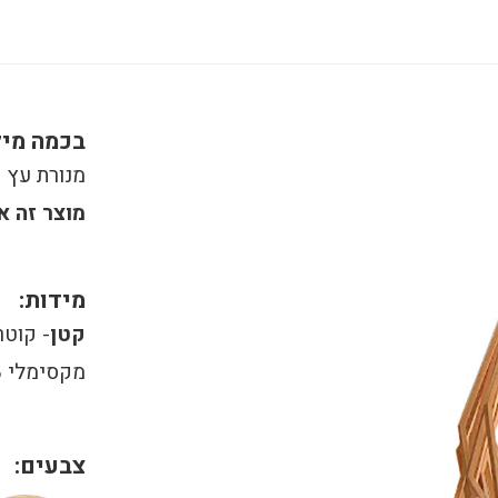
בכמה מיל
מנורת עץ תלויה 
מוצר זה א
מידות:
קטן
- קוטר מקסימל
מקסימלי 58 ס"מ גובה 86 ס"מ
צבעים: