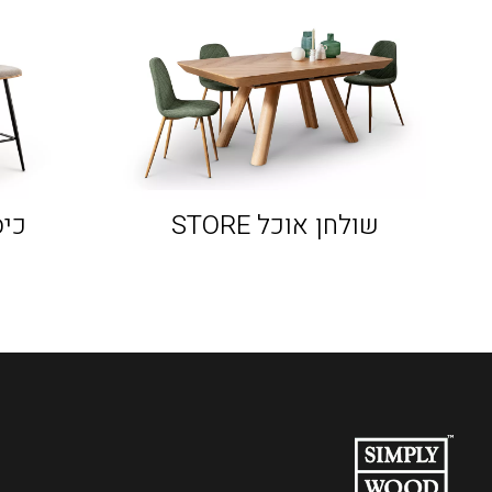
שולחן אוכל STORE
כיסא