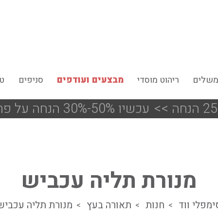
משלים
ריהוט מוסדי
מבצעים ועודפים
סניפים
טי
<<
!!! עכשיו 50%-30% הנחה על פריטים מעודפים ותצוגות הסניפים
מנורת תליה עכביש
ימפלי ווד
חנות
תאורה בעץ
מנורת תליה עכביש