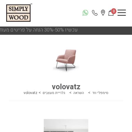
0
!!! עכשיו 50%-30% הנחה על פריטים מעודפים ותצוגות הסניפים
volovatz
סימפלי ווד
השראה
גלריית מעצבים
volovatz