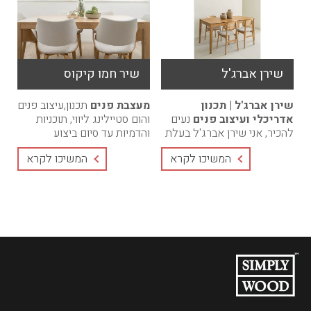
שירן אברג'ל
שיר חמו קיקוס
שירן אברג'ל | תכנון
מעצבת פנים
תכנון,עיצוב פנים
אדריכלי ועיצוב פנים
נעים
והום סטיילינג ליווי, תוכניות
להכיר, אני שירן אברג'ל בעלת
והדמיות עד סיום ביצוע
הסטודיו.מאז ומתמיד ידעתי
הפרוייקט. מחירים
המשיכו לקרא
המשיכו לקרא
שאדריכלות ועיצוב פנים הם
אטרקטיביים, חבילות בהתאמה
הרבה יותר ...
...