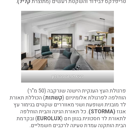
טריפלקס לבידוד והשקטת רעשים (מתוצרת
קליל)
.
מבט לגינה מהסלון
פרגולת העץ הענקית הישנה שנרקבה (50 מ"ר)
הוחלפה לפרגולת אלומיניום (
קשתות
) הכוללת תאורת
לד מובנית ושופעת ושני מאווררים שקטים בגימור עץ
אגוז
(STORMA)
. כל תאורת הגינה והבית הוחלפה
לתאורת לד חסכונית בגוון חם (
EUROLUX
) ובקדמת
הבית הותקנה עמדת טעינה לרכבים חשמליים.