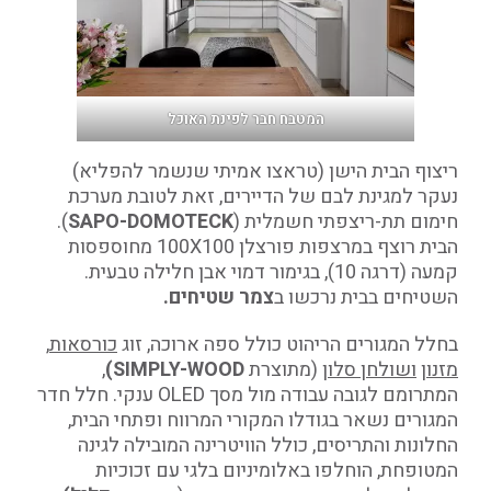
המטבח חבר לפינת האוכל
ריצוף הבית הישן (טראצו אמיתי שנשמר להפליא)
נעקר למגינת לבם של הדיירים, זאת לטובת מערכת
חימום תת-ריצפתי חשמלית (
SAPO-DOMOTECK
).
הבית רוצף במרצפות פורצלן 100X100 מחוספסות
קמעה (דרגה 10), בגימור דמוי אבן חלילה טבעית.
השטיחים בבית נרכשו ב
צמר שטיחים.
בחלל המגורים הריהוט כולל ספה ארוכה, זוג
כורסאות
,
מזנון
ושולחן סלון
(מתוצרת
SIMPLY-WOOD)
,
המתרומם לגובה עבודה מול מסך OLED ענקי. חלל חדר
המגורים נשאר בגודלו המקורי המרווח ופתחי הבית,
החלונות והתריסים, כולל הוויטרינה המובילה לגינה
המטופחת, הוחלפו באלומיניום בלגי עם זכוכיות