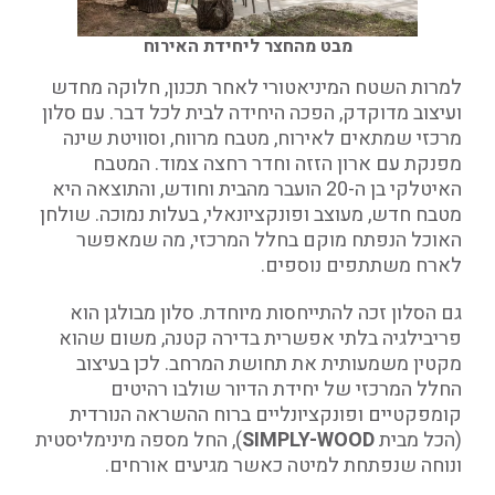
מבט מהחצר ליחידת האירוח
למרות השטח המיניאטורי לאחר תכנון, חלוקה מחדש
ועיצוב מדוקדק, הפכה היחידה לבית לכל דבר. עם סלון
מרכזי שמתאים לאירוח, מטבח מרווח, וסוויטת שינה
מפנקת עם ארון הזזה וחדר רחצה צמוד. המטבח
האיטלקי בן ה-20 הועבר מהבית וחודש, והתוצאה היא
מטבח חדש, מעוצב ופונקציונאלי, בעלות נמוכה. שולחן
האוכל הנפתח מוקם בחלל המרכזי, מה שמאפשר
לארח משתתפים נוספים.
גם הסלון זכה להתייחסות מיוחדת. סלון מבולגן הוא
פריבילגיה בלתי אפשרית בדירה קטנה, משום שהוא
מקטין משמעותית את תחושת המרחב. לכן בעיצוב
החלל המרכזי של יחידת הדיור שולבו רהיטים
קומפקטיים ופונקציונליים ברוח ההשראה הנורדית
(הכל מבית
SIMPLY-WOOD
), החל מספה מינימליסטית
ונוחה שנפתחת למיטה כאשר מגיעים אורחים.