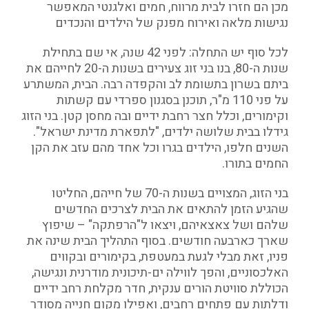
מכן הם חזרו לבית מרווח, חמים ואלגנטי המאפשר
נגישות מלאה ואירוח מפנק של הילדים והנכדים
לכל סוף יש התחלה: לפני 42 שנה, אי שם בתחילת
שנות ה-80, בנו בני זוג צעירים בשנות ה-20 לחייהם את
ביתם בשרון בתשומת לב והקפדה רבה. הבית, המשתרע
על פני 110 מ"ר, תוכנן בסגנון ספרדי עם קשתות
וקימורים, וכלל חצר רחבת ידיים ובה מחסן קטן. בני הזוג
גידלו בבית שלושה ילדים, "לתפארת מדינת ישראל".
השנים חלפו, הילדים בגרו וכל אחד מהם עזב את הקן
החמים בתורו.
בני הזוג, המצויים בשנות ה-70 של חייהם, החליטו
שהגיע הזמן להתאים את הבית לצרכים החדשים
שלהם ושל צאצאיהם, ויצאו ל"הרפתקה" – שיפוץ
שארך כארבעה חודשים. בסוף התהליך הבית שינה את
פניו, זאת מבלי לגעת במעטפת, בקימורים ובקווים
האלכסוניים, והפך לווילה ים-תיכונית מודרנית ונגישה,
הכוללת סוויטת הורים ענקית, חדר מקלחת רחב ידיים
ודלתות עם פתחים רחבים, ואפילו מקום חנייה מסודר